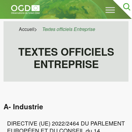
×
Accueil
Textes officiels Entreprise
TEXTES OFFICIELS
Rechercher
ENTREPRISE
sur
le
site
A- Industrie
DIRECTIVE (UE) 2022/2464 DU PARLEMENT
EUROPÉEN ET DU CONSEIL du 14